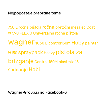
Najpogosteje prebrane teme
ročna
750 E
ročna pištola
pretočni mešalec
Coat
W 590 FLEXiO
Univerzalna ročna pištola
wagner
Hoby
1030 E
control150m
painter
pistola za
spraypack
W150
Heavy
brizganje
Control 150M
plastmix 15
Hobi
špricanje
Wagner-Group.si na Facebook-u