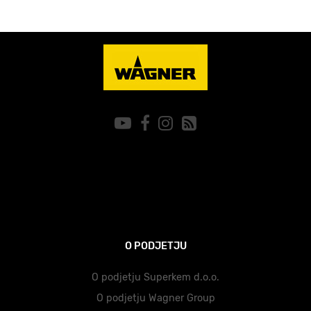
O PODJETJU
O podjetju Superkem d.o.o.
O podjetju Wagner Group