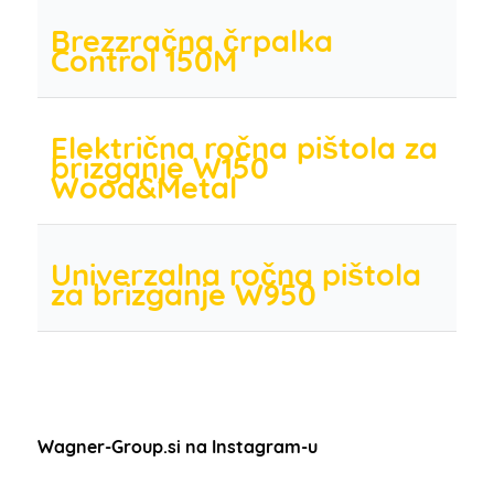
Brezzračna črpalka
Control 150M
Električna ročna pištola za
brizganje W150
Wood&Metal
Univerzalna ročna pištola
za brizganje W950
Wagner-Group.si na Instagram-u