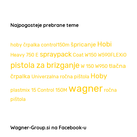
Najpogosteje prebrane teme
Hobi
špricanje
hoby črpalka
control150m
spraypack
Heavy
750 E
Coat
W150
W590FLEXiO
pistola za brizganje
tlačna
W 150
W950
Hoby
črpalka
Univerzalna ročna pištola
wagner
plastmix 15
Control 150M
ročna
pištola
Wagner-Group.si na Facebook-u