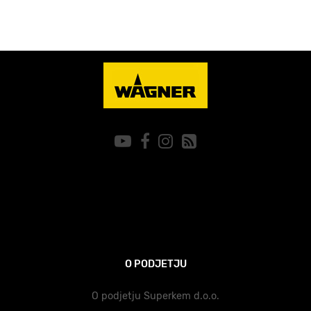
O PODJETJU
O podjetju Superkem d.o.o.