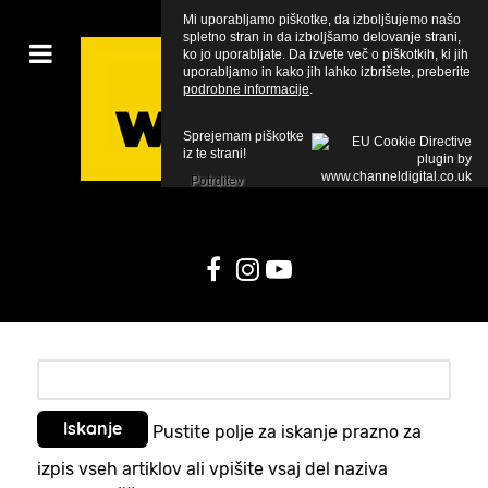
Mi uporabljamo piškotke, da izboljšujemo našo
spletno stran in da izboljšamo delovanje strani,
ko jo uporabljate. Da izvete več o piškotkih, ki jih
uporabljamo in kako jih lahko izbrišete, preberite
podrobne informacije
.
Sprejemam piškotke
iz te strani!
Potrditev
Pustite polje za iskanje prazno za
izpis vseh artiklov ali vpišite vsaj del naziva