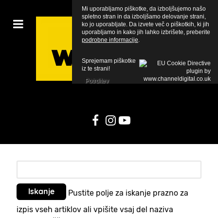
Mi uporabljamo piškotke, da izboljšujemo našo
spletno stran in da izboljšamo delovanje strani,
ko jo uporabljate. Da izvete več o piškotkih, ki jih
uporabljamo in kako jih lahko izbrišete, preberite
podrobne informacije
.
Sprejemam piškotke
iz te strani!
Potrditev
Pustite polje za iskanje prazno za
izpis vseh artiklov ali vpišite vsaj del naziva