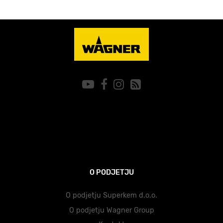
O PODJETJU
O podjetju Superkem d.o.o.
O podjetju Wagner Group