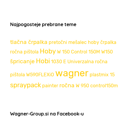
Najpogosteje prebrane teme
tlačna črpalka
pretočni mešalec
hoby črpalka
Hoby
ročna pištola
W 150
Control 150M
W150
Hobi
špricanje
1030 E
Univerzalna ročna
wagner
pištola
W590FLEXiO
plastmix 15
spraypack
ročna
painter
W 950
control150m
Wagner-Group.si na Facebook-u