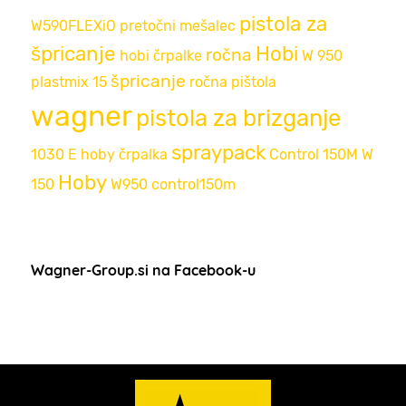
pistola za
W590FLEXiO
pretočni mešalec
špricanje
Hobi
ročna
hobi črpalke
W 950
špricanje
plastmix 15
ročna pištola
wagner
pistola za brizganje
spraypack
1030 E
hoby črpalka
Control 150M
W
Hoby
150
W950
control150m
Wagner-Group.si na Facebook-u