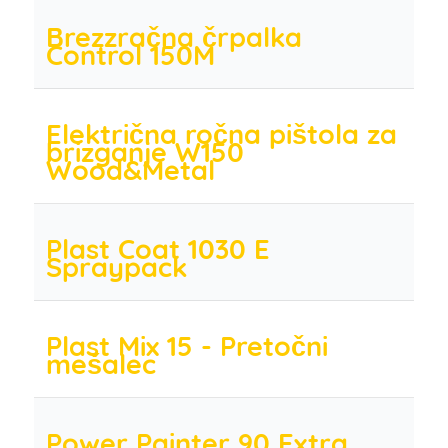
Brezzračna črpalka
Control 150M
Električna ročna pištola za
brizganje W150
Wood&Metal
Plast Coat 1030 E
Spraypack
Plast Mix 15 - Pretočni
mešalec
Power Painter 90 Extra