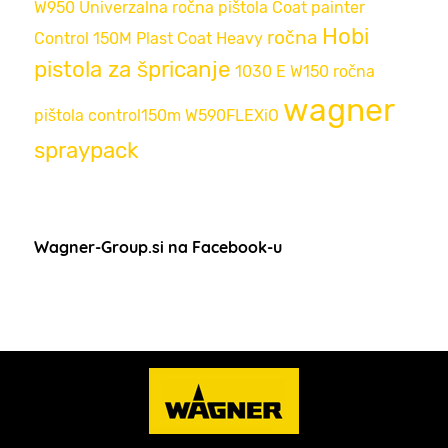
W950
Univerzalna ročna pištola
Coat
painter
Hobi
ročna
Control 150M
Plast Coat
Heavy
pistola za špricanje
1030 E
W150
ročna
wagner
pištola
control150m
W590FLEXiO
spraypack
Wagner-Group.si na Facebook-u